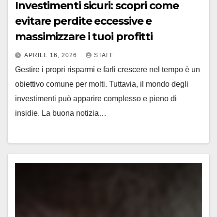
Investimenti sicuri: scopri come
evitare perdite eccessive e
massimizzare i tuoi profitti
APRILE 16, 2026
STAFF
Gestire i propri risparmi e farli crescere nel tempo è un
obiettivo comune per molti. Tuttavia, il mondo degli
investimenti può apparire complesso e pieno di
insidie. La buona notizia…