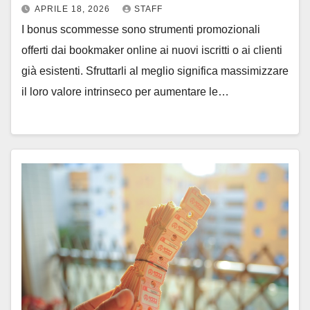
APRILE 18, 2026
STAFF
I bonus scommesse sono strumenti promozionali
offerti dai bookmaker online ai nuovi iscritti o ai clienti
già esistenti. Sfruttarli al meglio significa massimizzare
il loro valore intrinseco per aumentare le…