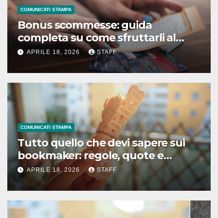
COMUNICATI STAMPA
Bonus scommesse: guida
completa su come sfruttarli al
meglio
APRILE 18, 2026
STAFF
COMUNICATI STAMPA
Tutto quello che devi sapere sui
bookmaker: regole, quote e
strategie vincenti
APRILE 18, 2026
STAFF