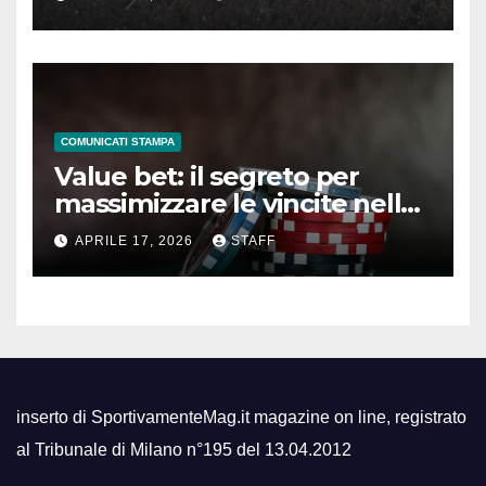
COMUNICATI STAMPA
Value bet: il segreto per
massimizzare le vincite nelle
scommesse
APRILE 17, 2026
STAFF
inserto di SportivamenteMag.it magazine on line, registrato
al Tribunale di Milano n°195 del 13.04.2012