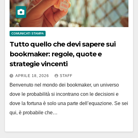
COMUNICATI STAMPA
Tutto quello che devi sapere sui
bookmaker: regole, quote e
strategie vincenti
APRILE 18, 2026
STAFF
Benvenuto nel mondo dei bookmaker, un universo
dove le probabilità si incontrano con le decisioni e
dove la fortuna è solo una parte dell’equazione. Se sei
qui, è probabile che…