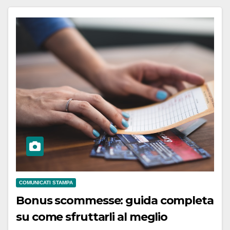
COMUNICATI STAMPA
Bonus scommesse: guida completa
su come sfruttarli al meglio