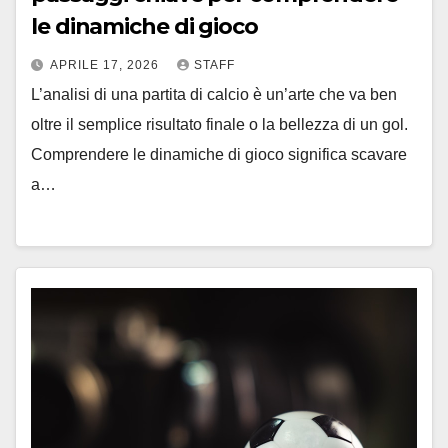
le dinamiche di gioco
APRILE 17, 2026
STAFF
L’analisi di una partita di calcio è un’arte che va ben
oltre il semplice risultato finale o la bellezza di un gol.
Comprendere le dinamiche di gioco significa scavare
a…